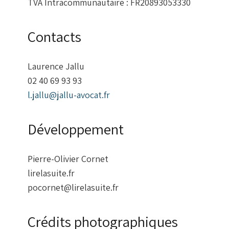
TVA Intracommunautaire : FR20893053330
Contacts
Laurence Jallu
02 40 69 93 93
l.jallu@jallu-avocat.fr
Développement
Pierre-Olivier Cornet
lirelasuite.fr
pocornet@lirelasuite.fr
Crédits photographiques