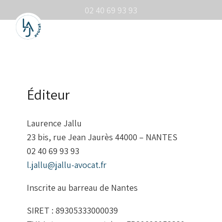
02 40 69 93 93
Éditeur
Laurence Jallu
23 bis, rue Jean Jaurès 44000 – NANTES
02 40 69 93 93
l.jallu@jallu-avocat.fr
Inscrite au barreau de Nantes
SIRET : 89305333000039